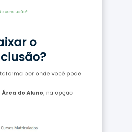
 de conclusão?
ixar o
nclusão?
ataforma por onde você pode
a
Área do Aluno
, na opção